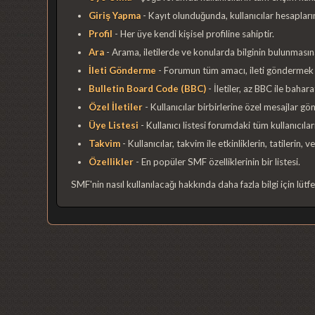
Giriş Yapma
- Kayıt olunduğunda, kullanıcılar hesapların
Profil
- Her üye kendi kişisel profiline sahiptir.
Ara
- Arama, iletilerde ve konularda bilginin bulunmasın
İleti Gönderme
- Forumun tüm amacı, ileti göndermek ku
Bulletin Board Code (BBC)
- İletiler, az BBC ile baharat
Özel İletiler
- Kullanıcılar birbirlerine özel mesajlar gön
Üye Listesi
- Kullanıcı listesi forumdaki tüm kullanıcıları
Takvim
- Kullanıcılar, takvim ile etkinliklerin, tatilerin,
Özellikler
- En popüler SMF özelliklerinin bir listesi.
SMF'nin nasıl kullanılacağı hakkında daha fazla bilgi için lütf