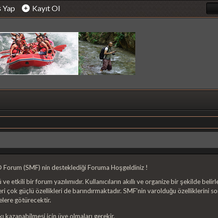
ş Yap
Kayıt Ol
 Forum (SMF) nin desteklediği Foruma Hoşgeldiniz !
lü ve etkili bir forum yazılımıdır. Kullanıcıların akıllı ve organize bir şekilde bel
eri çok güçlü özellikleri de barındırmaktadır. SMF'nin varolduğu özelliklerini soru
lere götürecektir.
ı kazanabilmesi için üye olmaları gerekir.