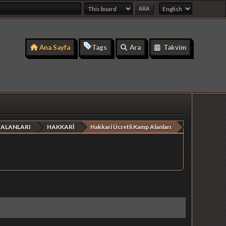
Ana Sayfa
Tags
Ara
Takvim
 ALANLARI
HAKKARİ
Hakkari Ücretli Kamp Alanları