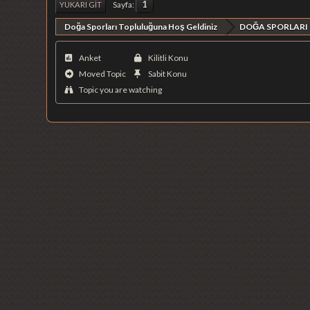
1
Sayfa
YUKARI GIT
Doğa Sporları Topluluğuna Hoş Geldiniz
DOĞA SPORLARI
Anket
Kilitli Konu
Moved Topic
Sabit Konu
Topic you are watching