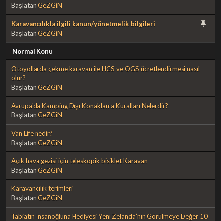
Başlatan
GeZGiN
Karavancılıkla ilgili kanun/yönetmelik bilgileri
Başlatan
GeZGiN
Normal Konu
Otoyollarda çekme karavan ile HGS ve OGS ücretlendirmesi nasıl
olur?
Başlatan
GeZGiN
Avrupa'da Kamping Dışı Konaklama Kuralları Nelerdir?
Başlatan
GeZGiN
Van Life nedir?
Başlatan
GeZGiN
Açık hava gezisi için teleskopik bisiklet Karavan
Başlatan
GeZGiN
Karavancılık terimleri
Başlatan
GeZGiN
Tabiatın İnsanoğluna Hediyesi Yeni Zelanda’nın Görülmeye Değer 10