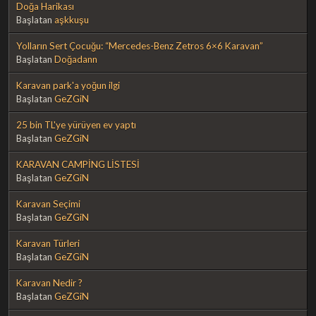
Doğa Harikası
Başlatan
aşkkuşu
Yolların Sert Çocuğu: “Mercedes-Benz Zetros 6×6 Karavan”
Başlatan
Doğadann
Karavan park'a yoğun ilgi
Başlatan
GeZGiN
25 bin TL'ye yürüyen ev yaptı
Başlatan
GeZGiN
KARAVAN CAMPİNG LİSTESİ
Başlatan
GeZGiN
Karavan Seçimi
Başlatan
GeZGiN
Karavan Türleri
Başlatan
GeZGiN
Karavan Nedir ?
Başlatan
GeZGiN