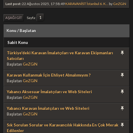
Last post:
22 Ağustos 2025, 17:58:49
KARAVANİST İstanbul 6. K...
by
GeZGiN
1
Sayfa
AŞAĞI GIT
Konu
/
Başlatan
Sabit Konu
Türkiye'deki Karavan İmalatçıları ve Karavan Ekipmanları
Satıcıları
Başlatan
GeZGiN
Karavan Kullanmak İçin Ehliyet Almalımıyım ?
Başlatan
GeZGiN
Yabancı Aksesuar İmalatçıları ve Web Siteleri
Başlatan
GeZGiN
Yabancı Karavan İmalatçıları ve Web Siteleri
Başlatan
GeZGiN
Sık Sorulan Sorular ve Karavancılık Hakkında En Çok Merak
Edilenler