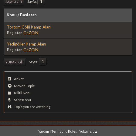
1
Sayfa
AŞAĞI GIT
Konu
/
Başlatan
Tortom Gölü Kamp Alanı
Başlatan
GeZGiN
Yedigöller Kamp Alanı
Başlatan
GeZGiN
1
Sayfa
YUKARI GIT
Anket
Moved Topic
Kilitli Konu
Sabit Konu
Topic you are watching
|
|
Yardım
Terms and Rules
Yukarı git ▲