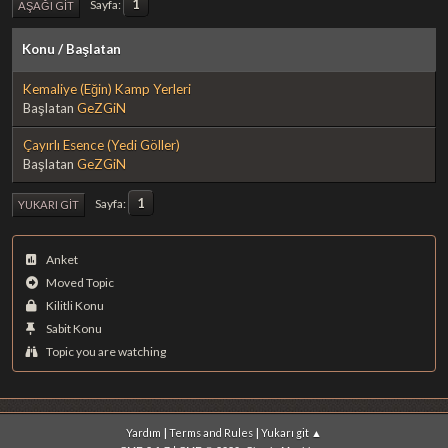
1
Sayfa
AŞAĞI GIT
Konu
/
Başlatan
Kemaliye (Eğin) Kamp Yerleri
Başlatan
GeZGiN
Çayırlı Esence (Yedi Göller)
Başlatan
GeZGiN
1
Sayfa
YUKARI GIT
Anket
Moved Topic
Kilitli Konu
Sabit Konu
Topic you are watching
|
|
Yardım
Terms and Rules
Yukarı git ▲