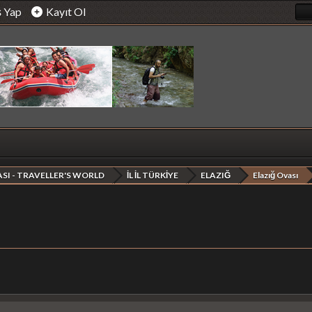
ş Yap
Kayıt Ol
SI - TRAVELLER'S WORLD
İL İL TÜRKİYE
ELAZIĞ
Elazığ Ovası