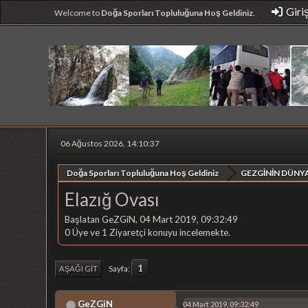
Giri
Welcome to
Doğa Sporları Topluluğuna Hoş Geldiniz
.
06 Ağustos 2026, 14:10:37
Doğa Sporları Topluluğuna Hoş Geldiniz
GEZGİNİN DÜNYA
Elazığ Ovası
Başlatan GeZGiN, 04 Mart 2019, 09:32:49
0 Üye ve 1 Ziyaretçi konuyu incelemekte.
1
Sayfa
AŞAĞI GIT
GeZGiN
04 Mart 2019, 09:32:49