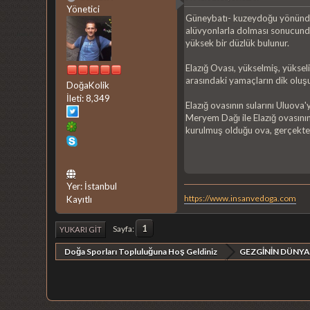
Yönetici
Güneybatı- kuzeydoğu yönünde 
alüvyonlarla dolması sonucunda 
yüksek bir düzlük bulunur.
Elazığ Ovası, yükselmiş, yükse
arasındaki yamaçların dik oluşu
DoğaKolik
İleti: 8,349
Elazığ ovasının sularını Uluov
Meryem Dağı ile Elazığ ovasının 
kurulmuş olduğu ova, gerçekte g
Yer: İstanbul
https://www.insanvedoga.com
Kayıtlı
1
Sayfa
YUKARI GIT
Doğa Sporları Topluluğuna Hoş Geldiniz
GEZGİNİN DÜNYA