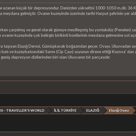
uzanan küçük bir depresyondur. Denizden yükseltisi 1000-1050 m.dir. 36 Km²
meydana gelmiştir. Ovanın kuzeyinde üzerinde tarihi Harput şehrinin yer aldığı
lirken çarpılmış ve genel olarak güneye meyilleşmiş bu yontukdüz (Penelen) s
 ovanın kuzeyinde çok belirgin birikinti konilerinin meydana gelmesine yol açmış
a'ya taşıyan Elazığ Deresi, Gümüşkavak boğazından geçer. Ovayı, Uluovadan ayı
batı ve kuzeybatısındaki Sarını (Cip Çayı) suyunun direne ettiği Kuzova' dan ayı
eniş depresyon dizilerinden biri olan Uluovanın bir parçasıdır.
SI - TRAVELLER'S WORLD
İL İL TÜRKİYE
ELAZIĞ
Elazığ Ovası