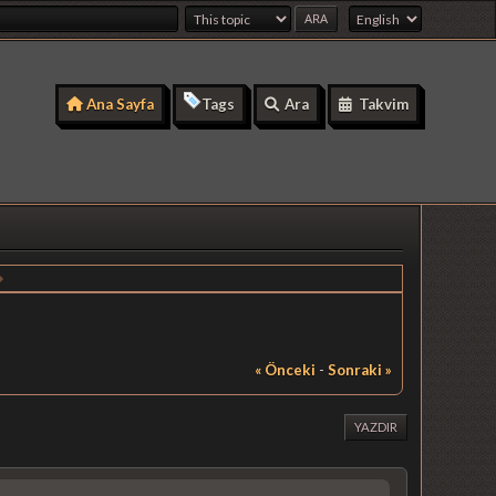
Ana Sayfa
Tags
Ara
Takvim
« Önceki
-
Sonraki »
YAZDIR