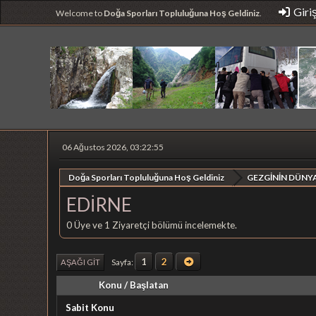
Giri
Welcome to
Doğa Sporları Topluluğuna Hoş Geldiniz
.
06 Ağustos 2026, 03:22:55
Doğa Sporları Topluluğuna Hoş Geldiniz
GEZGİNİN DÜNYA
EDİRNE
0 Üye ve 1 Ziyaretçi bölümü incelemekte.
1
2
Sayfa
AŞAĞI GIT
Konu
/
Başlatan
Sabit Konu