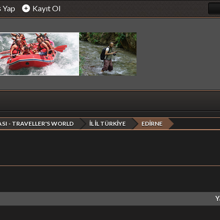
ş Yap
Kayıt Ol
SI - TRAVELLER'S WORLD
İL İL TÜRKİYE
EDİRNE
Y