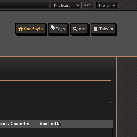
Ana Sayfa
Tags
Ara
Takvim
anıt
/
Gösterim
Son İleti