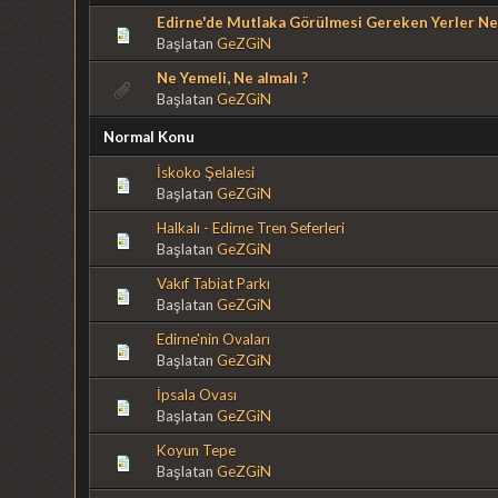
Edirne'de Mutlaka Görülmesi Gereken Yerler Ne
Başlatan
GeZGiN
Ne Yemeli, Ne almalı ?
Başlatan
GeZGiN
Normal Konu
İskoko Şelalesi
Başlatan
GeZGiN
Halkalı - Edirne Tren Seferleri
Başlatan
GeZGiN
Vakıf Tabiat Parkı
Başlatan
GeZGiN
Edirne'nin Ovaları
Başlatan
GeZGiN
İpsala Ovası
Başlatan
GeZGiN
Koyun Tepe
Başlatan
GeZGiN