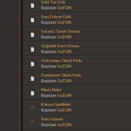
Erikli Tuz Gölü
Başlatan
GeZGiN
Enez Dalyan Gölü
Başlatan
GeZGiN
Sarayiçi Tavuk Ormanı
Başlatan
GeZGiN
Söğütlük Kent Ormanı
Başlatan
GeZGiN
Gökçetepe Tabiat Parkı
Başlatan
GeZGiN
Danişment Tabiat Parkı
Başlatan
GeZGiN
Meriç Nehri
Başlatan
GeZGiN
Kakava Şenlikleri
Başlatan
GeZGiN
İbrice Limanı
Başlatan
GeZGiN