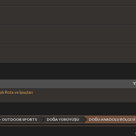
Y
ı Rota ve İpuçları
 - OUTDOOR SPORTS
DOĞA YÜRÜYÜŞÜ
DOĞU ANADOLU BÖLGESİ 