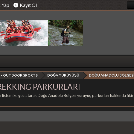
ş Yap
Kayıt Ol
 - OUTDOOR SPORTS
DOĞA YÜRÜYÜŞÜ
DOĞU ANADOLU BÖLGESİ
REKKING PARKURLARI
listemize göz atarak Doğu Anadolu Bölgesi yürüyüş parkurları hakkında fikir sa