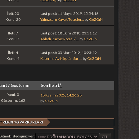
İleti: 20
Last post:
11 Mayıs 2019, 15:54:16
Konu: 20
Yalnızçam Kayak Tesisler...
by
GeZGiN
İleti: 7
Last post:
18 Ekim 2018, 23:51:12
Konu: 7
Ahlatlı-Zarnıç Rotası / ...
by
GeZGiN
İleti: 4
Last post:
03 Mart 2012, 10:23:49
Konu: 4
Katerina Av Köşkü - Sarı...
by
GeZGiN
anıt
/
Gösterim
Son İleti
Yanıt: 0
18 Kasım 2025, 14:26:28
Gösterim: 165
by
GeZGiN
TREKKING PARKURLARI
Gitmek istediğiniz yer