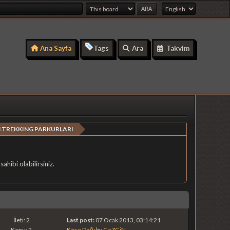
Ana Sayfa
Tags
Ara
Takvim
 TREKKING PARKURLARI
hibi olabilirsiniz.
İleti: 2
Last post:
07 Ocak 2013, 03:14:21
Konu: 2
Köse Dağı
by
GeZGiN