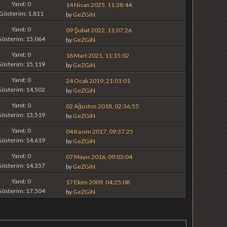
Yanıt: 0
14 Nisan 2025, 11:38:44
Gösterim: 1,811
by
GeZGiN
Yanıt: 0
09 Şubat 2022, 11:07:26
Gösterim: 15,064
by
GeZGiN
Yanıt: 0
18 Mart 2021, 11:15:02
Gösterim: 15,119
by
GeZGiN
Yanıt: 0
24 Ocak 2019, 21:01:01
Gösterim: 14,502
by
GeZGiN
Yanıt: 0
02 Ağustos 2018, 02:36:55
Gösterim: 13,519
by
GeZGiN
Yanıt: 0
04 Kasım 2017, 09:37:25
Gösterim: 14,619
by
GeZGiN
Yanıt: 0
07 Mayıs 2016, 09:03:04
Gösterim: 14,357
by
GeZGiN
Yanıt: 0
17 Ekim 2009, 04:25:08
Gösterim: 17,504
by
GeZGiN