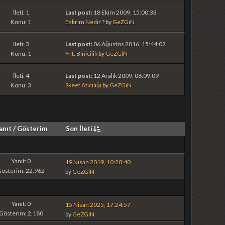
İleti: 1
Last post:
18 Ekim 2009, 15:00:33
Konu: 1
Eskrim Nedir ?
by
GeZGiN
İleti: 3
Last post:
06 Ağustos 2016, 15:44:02
Konu: 1
Ynt: Binicilik
by
GeZGiN
İleti: 4
Last post:
12 Aralık 2009, 06:09:09
Konu: 3
Skeet Atıcılığı
by
GeZGiN
anıt
/
Gösterim
Son İleti
Yanıt: 0
19 Nisan 2019, 10:20:40
Gösterim: 22,962
by
GeZGiN
Yanıt: 0
15 Nisan 2025, 17:24:57
Gösterim: 2,180
by
GeZGiN