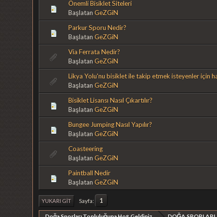
Önemli Bisiklet Siteleri
Başlatan
GeZGiN
Parkur Sporu Nedir?
Başlatan
GeZGiN
Via Ferrata Nedir?
Başlatan
GeZGiN
Likya Yolu'nu bisiklet ile takip etmek isteyenler için 
Başlatan
GeZGiN
Bisiklet Lisansı Nasıl Çıkartılır?
Başlatan
GeZGiN
Bungee Jumping Nasıl Yapılır?
Başlatan
GeZGiN
Coasteering
Başlatan
GeZGiN
Paintball Nedir
Başlatan
GeZGiN
1
Sayfa
YUKARI GIT
Doğa Sporları Topluluğuna Hoş Geldiniz
DOĞA SPORLARI