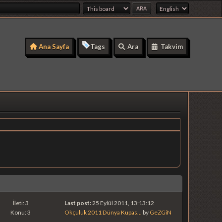
Ana Sayfa
Tags
Ara
Takvim
İleti: 3
Last post:
25 Eylül 2011, 13:13:12
Konu: 3
Okçuluk 2011 Dünya Kupas...
by
GeZGiN