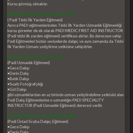
Kursu görmüş olmaktır.
PADI MEDIC FIRST AID INSTRUCTOR
( Padi Tıbbi İlk Yardım Eğitmeni)
Ayrıca PADI eğitmenlerinden Tıbbi İlk Yardım Uzmanlık Eğitmenliği
kursu görenler de ek olarak PADI MEDIC FIRST AID INSTRUCTOR
(Padi tıbbi ilk yardım eğitmeni) sertifikası alırlar. Bu dereceye sahip
Padi Eğitmenleri bütün seviyelerde dalgıç ve aynı zamanda da Tıbbi
İlk Yardım Uzmanı yetiştirme yetkisine sahiptirler.
PADI SPECIALITY INSTRUCTOR
(Padi Uzmanlık Eğitmeni)
•Gece Dalışı
•Derin Dalış
•Batık Dalışı
•Sualtı Fotoğrafçılığı
•Göl Dalışı
gibi uzmanlıklardan en az birinde uzman yetiştirebilme yetkisini alan
Padi Dalış Eğitmenlerine o uzmanlığın PADI SPECIALITY
INSTRUCTOR (Padi Uzmanlık Eğitmeni) derecesi verilir.
PADI MASTER SCUBA DIVER TRAINER
(Padi Üstad Scuba Dalgıç Eğitmeni)
•Gece Dalışı
•Derin Dalış