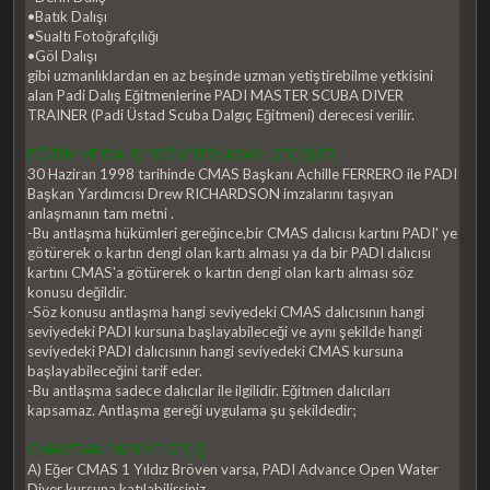
•Batık Dalışı
•Sualtı Fotoğrafçılığı
•Göl Dalışı
gibi uzmanlıklardan en az beşinde uzman yetiştirebilme yetkisini
alan Padi Dalış Eğitmenlerine PADI MASTER SCUBA DIVER
TRAINER (Padi Üstad Scuba Dalgıç Eğitmeni) derecesi verilir.
EĞİTİM VE DALIŞ BRÖVELERİ ARASI GEÇİŞLER
30 Haziran 1998 tarihinde CMAS Başkanı Achille FERRERO ile PADI
Başkan Yardımcısı Drew RICHARDSON imzalarını taşıyan
anlaşmanın tam metni .
-Bu antlaşma hükümleri gereğince,bir CMAS dalıcısı kartını PADI' ye
götürerek o kartın dengi olan kartı alması ya da bir PADI dalıcısı
kartını CMAS'a götürerek o kartın dengi olan kartı alması söz
konusu değildir.
-Söz konusu antlaşma hangi seviyedeki CMAS dalıcısının hangi
seviyedeki PADI kursuna başlayabileceği ve aynı şekilde hangi
seviyedeki PADI dalıcısının hangi seviyedeki CMAS kursuna
başlayabileceğini tarif eder.
-Bu antlaşma sadece dalıcılar ile ilgilidir. Eğitmen dalıcıları
kapsamaz. Antlaşma gereği uygulama şu şekildedir;
CMAS'DAN PADI'YE GEÇİŞ
A) Eğer CMAS 1 Yıldız Bröven varsa, PADI Advance Open Water
Diver kursuna katılabilirsiniz.