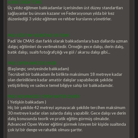
KURS DİREKTÖRÜ
Üç yıldız eğitmen balıkadamlar içerisinden üst düzey standartları
sağlayanlar bu ünvanı kazanır ve Federasyonun yılda bir kez
düzenlediği 3 yıldız eğitmen ve rehber kurslarını yönetirler.
PADI EĞİTİM VE BRÖVE SİSTEMİ
Padi 'de CMAS dan farklı olarak balıkadamlara bazı dallarda uzman
dalgıç eğitimleri de verilmektedir. Örneğin gece dalışı, derin dalış,
batık dalışı, sualtı fotoğrafçılığı ve göl / akarsu dalışı gibi...
PADI OPEN WATER DIVER
(Başlangıç seviyesinde balıkadam)
Tecrübeli bir balıkadam ile birlikte maksimum 18 metreye kadar
olan derinliklere kadar amatör dalışlar yapabilecek şekilde
yetiştirilmiş ve sadece temel bilgiye sahip bir balıkadamdır.
PADI ADVANCED OPEN WATER DIVER
( Yetişkin balıkadam )
Hiç bir şekilde 42 metreyi aşmayacak şekilde tercihen maksimum
30 metreye kadar olan sularda dalış yapabilir. Gece dalışı ve derin
dalış konusunda teorik ve pratik eğitim görmüş olmalıdır.
Advanced Open Water eğitimi görmek isteyen bir kişide sualtında
çok iyi bir denge ve rahatlık olması şarttır.