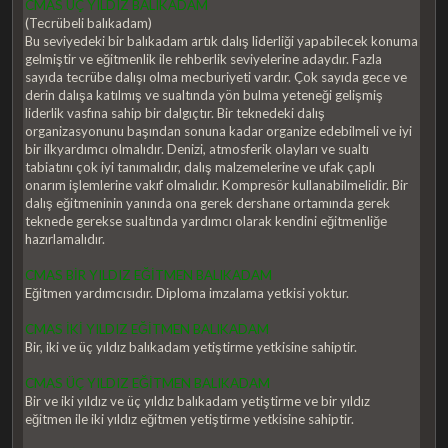
CMAS ÜÇ YILDIZ BALIKADAM
(Tecrübeli balıkadam)
Bu seviyedeki bir balıkadam artık dalış liderliği yapabilecek konuma
gelmiştir ve eğitmenlik ile rehberlik seviyelerine adaydır. Fazla
sayıda tecrübe dalışı olma mecburiyeti vardır. Çok sayıda gece ve
derin dalışa katılmış ve sualtında yön bulma yeteneği gelişmiş
liderlik vasfına sahip bir dalgıçtır. Bir teknedeki dalış
organizasyonunu başından sonuna kadar organize edebilmeli ve iyi
bir ilkyardımcı olmalıdır. Denizi, atmosferik olayları ve sualtı
tabiatını çok iyi tanımalıdır, dalış malzemelerine ve ufak çaplı
onarım işlemlerine vakıf olmalıdır. Kompresör kullanabilmelidir. Bir
dalış eğitmeninin yanında ona gerek dershane ortamında gerek
teknede gerekse sualtında yardımcı olarak kendini eğitmenliğe
hazırlamalıdır.
CMAS BİR YILDIZ EĞİTMEN BALIKADAM
Eğitmen yardımcısıdır. Diploma imzalama yetkisi yoktur.
CMAS İKİ YILDIZ EĞİTMEN BALIKADAM
Bir, iki ve üç yıldız balıkadam yetiştirme yetkisine sahiptir.
CMAS ÜÇ YILDIZ EĞİTMEN BALIKADAM
Bir ve iki yıldız ve üç yıldız balıkadam yetiştirme ve bir yıldız
eğitmen ile iki yıldız eğitmen yetiştirme yetkisine sahiptir.