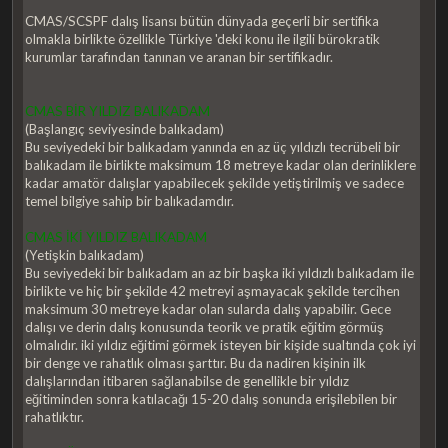
CMAS/SCSPF dalış lisansı bütün dünyada geçerli bir sertifika
olmakla birlikte özellikle Türkiye 'deki konu ile ilgili bürokratik
kurumlar tarafından tanınan ve aranan bir sertifikadır.
CMAS BİR YILDIZ BALIKADAM
(Başlangıç seviyesinde balıkadam)
Bu seviyedeki bir balıkadam yanında en az üç yıldızlı tecrübeli bir
balıkadam ile birlikte maksimum 18 metreye kadar olan derinliklere
kadar amatör dalışlar yapabilecek şekilde yetiştirilmiş ve sadece
temel bilgiye sahip bir balıkadamdır.
CMAS İKİ YILDIZ BALIKADAM
(Yetişkin balıkadam)
Bu seviyedeki bir balıkadam an az bir başka iki yıldızlı balıkadam ile
birlikte ve hiç bir şekilde 42 metreyi aşmayacak şekilde tercihen
maksimum 30 metreye kadar olan sularda dalış yapabilir. Gece
dalışı ve derin dalış konusunda teorik ve pratik eğitim görmüş
olmalıdır. iki yıldız eğitimi görmek isteyen bir kişide sualtında çok iyi
bir denge ve rahatlık olması şarttır. Bu da nadiren kişinin ilk
dalışlarından itibaren sağlanabilse de genellikle bir yıldız
eğitiminden sonra katılacağı 15-20 dalış sonunda erişilebilen bir
rahatlıktır.