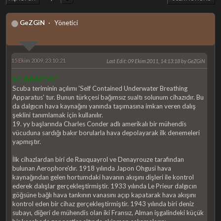
GeZGiN
Yönetici
15 Ekim 2009, 23:10:21
Last Edit
: 09 Ekim 2011, 14:13:18 by GeZGiN
SCUBA NEDİR ?
Scuba teriminin açılımı 'Self Contained Underwater Breathing
Apparatus' tur. Bunun türkçesi bağımsız sualtı solunum cihazıdır. Bu
da dalgıcın hava kaynağını yanında taşımasına imkan veren dalış
şeklini tanımlamak için kullanılır.
19. yy başlarında Charles Conder adlı amerikalı bir mühendis
vücuduna sardığı bakır borularla hava depolayarak ilk denemeleri
yapmıştır.
İlk cihazlardan biri de Rauquayrol ve Denayrouze tarafından
bulunan Aerophore'dır. 1918 yılında Japon Ohgusi hava
kaynağından gelen hortumdaki havanın akışını dişleri ile kontrol
ederek dalışlar gerçekleştirmiştir. 1933 yılında Le Prieur dalgıcın
göğsüne bağlı hava tankının vanasını açıp kapatarak hava akışını
kontrol eden bir cihaz gerçekleştirmiştir. 1943 yılında biri deniz
subayı, diğeri de mühendis olan iki Fransız, Alman işgalindeki küçük