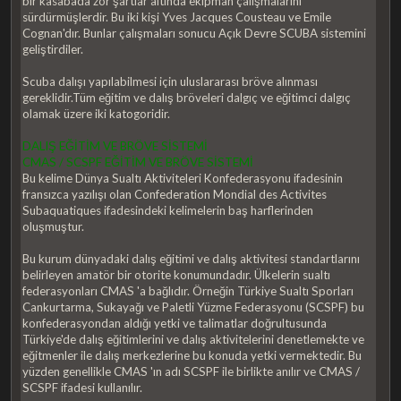
bir kasabada zor şartlar altında ekipman çalışmalarını
sürdürmüşlerdir. Bu iki kişi Yves Jacques Cousteau ve Emile
Cognan'dır. Bunlar çalışmaları sonucu Açık Devre SCUBA sistemini
geliştirdiler.
Scuba dalışı yapılabilmesi için uluslararası bröve alınması
gereklidir.Tüm eğitim ve dalış bröveleri dalgıç ve eğitimci dalgıç
olamak üzere iki katogoridir.
DALIŞ EĞİTİM VE BRÖVE SİSTEMİ
CMAS / SCSPF EĞİTİM VE BRÖVE SİSTEMİ
Bu kelime Dünya Sualtı Aktiviteleri Konfederasyonu ifadesinin
fransızca yazılışı olan Confederation Mondial des Activites
Subaquatiques ifadesindeki kelimelerin baş harflerinden
oluşmuştur.
Bu kurum dünyadaki dalış eğitimi ve dalış aktivitesi standartlarını
belirleyen amatör bir otorite konumundadır. Ülkelerin sualtı
federasyonları CMAS 'a bağlıdır. Örneğin Türkiye Sualtı Sporları
Cankurtarma, Sukayağı ve Paletli Yüzme Federasyonu (SCSPF) bu
konfederasyondan aldığı yetki ve talimatlar doğrultusunda
Türkiye'de dalış eğitimlerini ve dalış aktivitelerini denetlemekte ve
eğitmenler ile dalış merkezlerine bu konuda yetki vermektedir. Bu
yüzden genellikle CMAS 'ın adı SCSPF ile birlikte anılır ve CMAS /
SCSPF ifadesi kullanılır.