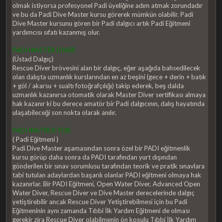
olmak istiyorsa profesyonel Padi üyeliğine adım atmak zorundadır
ve bu da Padi Dive Master kursu görerek mümkün olabilir. Padi
Dive Master kursunu gören bir Padi dalgıcı artık Padi Eğitmeni
yardımcısı sıfatı kazanmış olur.
PADI MASTER DIVER
(Üstad Dalgıç)
Rescue Diver brövesini alan bir dalgıç, eğer aşağıda bahsedilecek
olan dalışta uzmanlık kurslarından en az beşini (gece + derin + batık
+ göl / akarsu + sualtı fotoğrafçılığı) takip ederek, beş dalda
uzmanlık kazanırsa otomatik olarak Master Diver sertifikası almaya
hak kazanır ki bu derece amatör bir Padi dalgıcının, dalış hayatında
ulaşabileceği son nokta olarak anılır.
PADI INSTRUCTOR
( Padi Eğitmeni )
Padi Dive Master aşamasından sonra özel bir PADI eğitmenlik
kursu görüp daha sonra da PADI tarafından yurt dışından
gönderilen bir sınav sorumlusu tarafından teorik ve pratik sınavlara
tabi tutulan adaylardan başarılı olanlar PADI eğitmeni olmaya hak
kazanırlar. Bir PADI Eğitmeni, Open Water Diver, Advanced Open
Water Diver, Rescue Diver ve Dive Master derecelerinde dalgıç
yetiştirebilir ancak Rescue Diver Yetiştirebilmesi için bu Padi
Eğitmeninin aynı zamanda Tıbbi İlk Yardım Eğitmeni de olması
gerekir zira Rescue Diver olabilmenin ön koşulu Tıbbi İlk Yardım