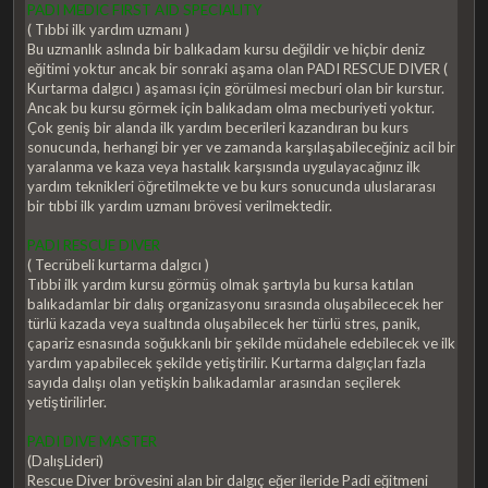
PADI MEDIC FIRST AID SPECIALITY
( Tıbbi ilk yardım uzmanı )
Bu uzmanlık aslında bir balıkadam kursu değildir ve hiçbir deniz
eğitimi yoktur ancak bir sonraki aşama olan PADI RESCUE DIVER (
Kurtarma dalgıcı ) aşaması için görülmesi mecburi olan bir kurstur.
Ancak bu kursu görmek için balıkadam olma mecburiyeti yoktur.
Çok geniş bir alanda ilk yardım becerileri kazandıran bu kurs
sonucunda, herhangi bir yer ve zamanda karşılaşabileceğiniz acil bir
yaralanma ve kaza veya hastalık karşısında uygulayacağınız ilk
yardım teknikleri öğretilmekte ve bu kurs sonucunda uluslararası
bir tıbbi ilk yardım uzmanı brövesi verilmektedir.
PADI RESCUE DIVER
( Tecrübeli kurtarma dalgıcı )
Tıbbi ilk yardım kursu görmüş olmak şartıyla bu kursa katılan
balıkadamlar bir dalış organizasyonu sırasında oluşabilececek her
türlü kazada veya sualtında oluşabilecek her türlü stres, panik,
çapariz esnasında soğukkanlı bir şekilde müdahele edebilecek ve ilk
yardım yapabilecek şekilde yetiştirilir. Kurtarma dalgıçları fazla
sayıda dalışı olan yetişkin balıkadamlar arasından seçilerek
yetiştirilirler.
PADI DIVE MASTER
(DalışLideri)
Rescue Diver brövesini alan bir dalgıç eğer ileride Padi eğitmeni