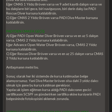
Eğer CMAS 1 Yıldız Bröven varsa ve 9 adet kayıtlı dalışın varsa ve
bu dalışların biri gece, biri navigasyon, biri derin dalış ise PADI
Rescue Diver kursuna katılabilirsin.
C) Eğer CMAS 2 Yıldız Bröven varsa PADI Dive Master kursuna
katılabilirsin.
PADI'DEN CMAS'A GEÇİŞ
A) Eğer PADI Open Water Diver Bröven varsa ve en az 5 dalışın
varsa, CMAS 2 Yıldız kursuna katılabilirsin.
Eğer Advance Open Water Diver Bröven varsa, CMAS 2 Yıldız
kursuna katılabilirsin.
C) Eğer Rescue Diver Bröven varsa ve en az 25 dalışın varsa CMAS
3 Yıldız kursuna katılabilirsin.
Antlaşmanın metni bu.
Sonuç olarak her iki sistemde de kursa katılmadan belge
alamıyorsunuz. Yani Dive Master bröven olsa dahi 3 yıldız dalıcı
olmak için gene bu kursa katılman gerekiyor.
Yapılacak işlem eğitmen kursa aldığı PADI dalıcısının gecici
sertifikasını SCSPF ye gönderirken sertifika ekine kursiyerin PADI
belgesininde fotokopisini eklemek zorunda.