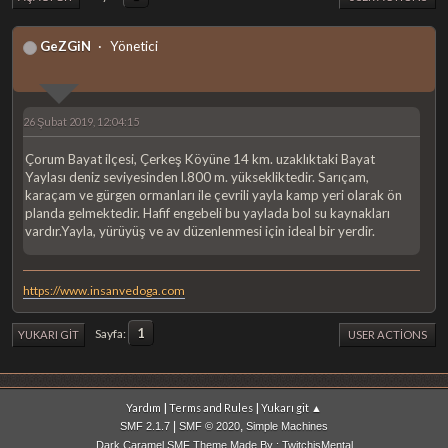
GeZGiN
Yönetici
26 Şubat 2019, 12:04:15
Çorum Bayat ilçesi, Çerkeş Köyüne 14 km. uzaklıktaki Bayat
Yaylası deniz seviyesinden l.800 m. yüksekliktedir. Sarıçam,
karaçam ve gürgen ormanları ile çevrili yayla kamp yeri olarak ön
planda gelmektedir. Hafif engebeli bu yaylada bol su kaynakları
vardır.Yayla, yürüyüş ve av düzenlenmesi için ideal bir yerdir.
https://www.insanvedoga.com
1
Sayfa
YUKARI GIT
USER ACTIONS
|
|
Yardım
Terms and Rules
Yukarı git ▲
|
,
SMF 2.1.7
SMF © 2020
Simple Machines
Dark Caramel SMF Theme Made By : TwitchisMental