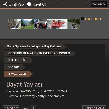
Giriş Yap
Kayıt Ol
Main Menu
Doğa Sporları Topluluğuna Hoş Geldiniz
GEZGİNİN DÜNYASI - TRAVELLER'S WORLD
İL İL TÜRKİYE
ÇORUM
Bayat Yaylası
Bayat Yaylası
Başlatan GeZGiN, 26 Şubat 2019, 12:04:15
0 Üye ve 1 Ziyaretçi konuyu incelemekte.
1
Sayfa
AŞAĞI GIT
USER ACTIONS