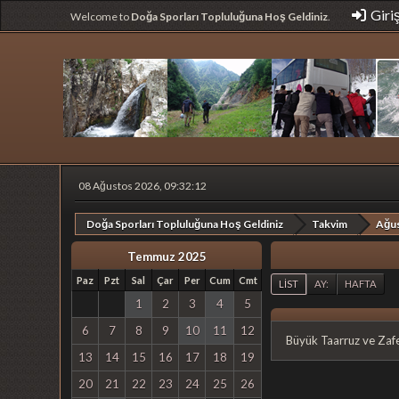
Giri
Welcome to
Doğa Sporları Topluluğuna Hoş Geldiniz
.
08 Ağustos 2026, 09:32:12
Doğa Sporları Topluluğuna Hoş Geldiniz
Takvim
Ağu
Temmuz 2025
Paz
Pzt
Sal
Çar
Per
Cum
Cmt
LIST
AY:
HAFTA
1
2
3
4
5
6
7
8
9
10
11
12
Büyük Taarruz ve Zafer
13
14
15
16
17
18
19
20
21
22
23
24
25
26