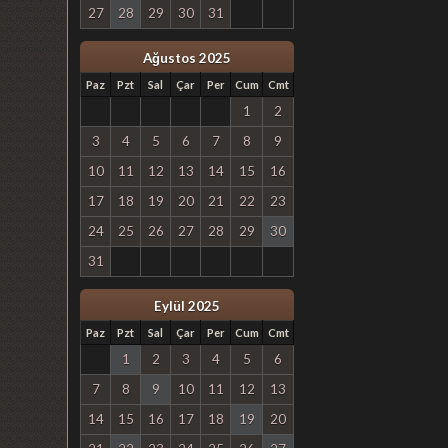
27
28
29
30
31
Ağustos 2025
Paz
Pzt
Sal
Çar
Per
Cum
Cmt
1
2
3
4
5
6
7
8
9
10
11
12
13
14
15
16
17
18
19
20
21
22
23
24
25
26
27
28
29
30
31
Eylül 2025
Paz
Pzt
Sal
Çar
Per
Cum
Cmt
1
2
3
4
5
6
7
8
9
10
11
12
13
14
15
16
17
18
19
20