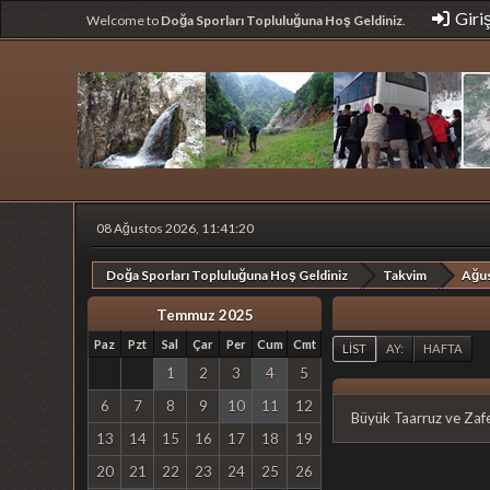
Giri
Welcome to
Doğa Sporları Topluluğuna Hoş Geldiniz
.
08 Ağustos 2026, 11:41:20
Doğa Sporları Topluluğuna Hoş Geldiniz
Takvim
Ağu
Temmuz 2025
Paz
Pzt
Sal
Çar
Per
Cum
Cmt
LIST
AY:
HAFTA
1
2
3
4
5
6
7
8
9
10
11
12
Büyük Taarruz ve Zafer
13
14
15
16
17
18
19
20
21
22
23
24
25
26