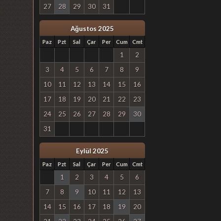
27
28
29
30
31
Ağustos 2025
Paz
Pzt
Sal
Çar
Per
Cum
Cmt
1
2
3
4
5
6
7
8
9
10
11
12
13
14
15
16
17
18
19
20
21
22
23
24
25
26
27
28
29
30
31
Eylül 2025
Paz
Pzt
Sal
Çar
Per
Cum
Cmt
1
2
3
4
5
6
7
8
9
10
11
12
13
14
15
16
17
18
19
20