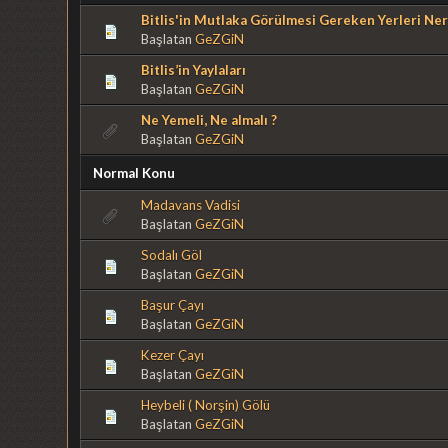
Bitlis'in Mutlaka Görülmesi Gereken Yerleri Ner
Başlatan
GeZGiN
Bitlis’in Yaylaları
Başlatan
GeZGiN
Ne Yemeli, Ne almalı ?
Başlatan
GeZGiN
Normal Konu
Madavans Vadisi
Başlatan
GeZGiN
Sodalı Göl
Başlatan
GeZGiN
Başur Çayı
Başlatan
GeZGiN
Kezer Çayı
Başlatan
GeZGiN
Heybeli ( Norşin) Gölü
Başlatan
GeZGiN