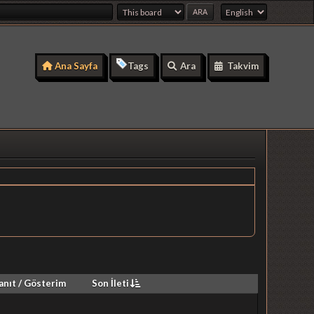
Ana Sayfa
Tags
Ara
Takvim
anıt
/
Gösterim
Son İleti