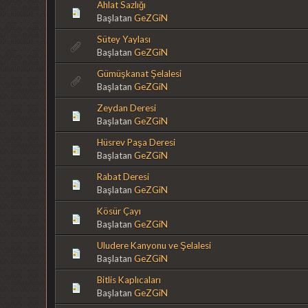
Ahlat Sazlığı
Başlatan
GeZGiN
Sütey Yaylası
Başlatan
GeZGiN
Gümüşkanat Şelalesi
Başlatan
GeZGiN
Zeydan Deresi
Başlatan
GeZGiN
Hüsrev Paşa Deresi
Başlatan
GeZGiN
Rabat Deresi
Başlatan
GeZGiN
Kösür Çayı
Başlatan
GeZGiN
Uludere Kanyonu ve Şelalesi
Başlatan
GeZGiN
Bitlis Kaplıcaları
Başlatan
GeZGiN