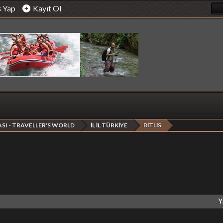
ş Yap
Kayıt Ol
SI - TRAVELLER'S WORLD
İL İL TÜRKİYE
BİTLİS
Y