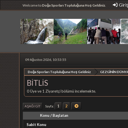
Giri
Welcome to
Doğa Sporları Topluluğuna Hoş Geldiniz
.
09 Ağustos 2026, 10:53:55
Doğa Sporları Topluluğuna Hoş Geldiniz
GEZGİNİN DÜNYA
BİTLİS
0 Üye ve 1 Ziyaretçi bölümü incelemekte.
1
2
Sayfa
AŞAĞI GIT
Konu
/
Başlatan
Sabit Konu