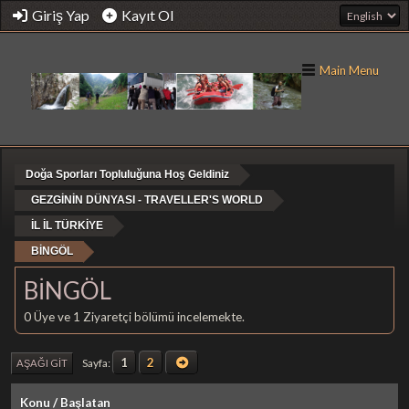
Giriş Yap
Kayıt Ol
Main Menu
Doğa Sporları Topluluğuna Hoş Geldiniz
GEZGİNİN DÜNYASI - TRAVELLER'S WORLD
İL İL TÜRKİYE
BİNGÖL
BİNGÖL
0 Üye ve 1 Ziyaretçi bölümü incelemekte.
1
2
Sayfa
AŞAĞI GIT
Konu
/
Başlatan