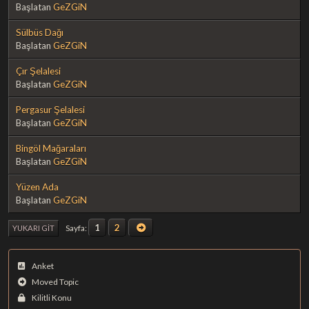
Başlatan
GeZGiN
Sülbüs Dağı
Başlatan
GeZGiN
Çır Şelalesi
Başlatan
GeZGiN
Pergasur Şelalesi
Başlatan
GeZGiN
Bingöl Mağaraları
Başlatan
GeZGiN
Yüzen Ada
Başlatan
GeZGiN
1
2
Sayfa
YUKARI GIT
Anket
Moved Topic
Kilitli Konu