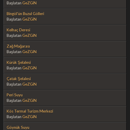
Başlatan
GeZGiN
Bingöl'ün Buzul Gölleri
Başlatan
GeZGiN
Kelhaç Deresi
Başlatan
GeZGiN
Zağ Mağarası
Başlatan
GeZGiN
Kürük Şelalesi
Başlatan
GeZGiN
Çatak Şelalesi
Başlatan
GeZGiN
Peri Suyu
Başlatan
GeZGiN
Kös Termal Turizm Merkezi
Başlatan
GeZGiN
Göynük Suyu