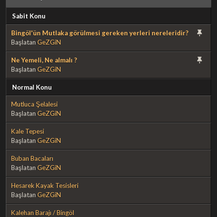
Sabit Konu
Bingöl'ün Mutlaka görülmesi gereken yerleri nereleridir?
Başlatan
GeZGiN
Ne Yemeli, Ne almalı ?
Başlatan
GeZGiN
Normal Konu
Mutluca Şelalesi
Başlatan
GeZGiN
Kale Tepesi
Başlatan
GeZGiN
Buban Bacaları
Başlatan
GeZGiN
Hesarek Kayak Tesisleri
Başlatan
GeZGiN
Kalehan Barajı / Bingöl