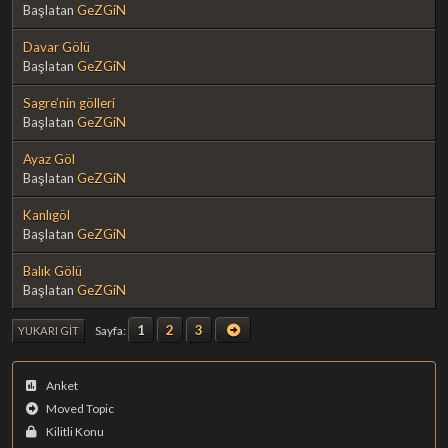
Başlatan
GeZGiN
Davar Gölü
Başlatan
GeZGiN
Sagre’nin gölleri
Başlatan
GeZGiN
Ayaz Göl
Başlatan
GeZGiN
Kanlıgöl
Başlatan
GeZGiN
Balık Gölü
Başlatan
GeZGiN
1
2
3
Sayfa
YUKARI GIT
Anket
Moved Topic
Kilitli Konu