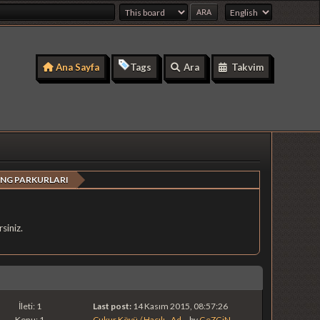
Ana Sayfa
Tags
Ara
Takvim
ING PARKURLARI
siniz.
İleti: 1
Last post:
14 Kasım 2015, 08:57:26
Konu: 1
Çukur Köyü / Hacılı - Ad...
by
GeZGiN