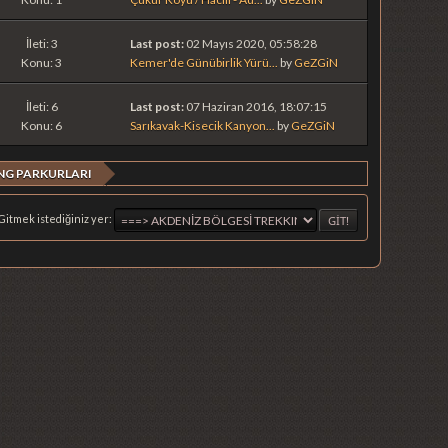
İleti: 3
Last post:
02 Mayıs 2020, 05:58:28
Konu: 3
Kemer'de Günübirlik Yürü...
by
GeZGiN
İleti: 6
Last post:
07 Haziran 2016, 18:07:15
Konu: 6
Sarıkavak-Kisecik Kanyon...
by
GeZGiN
ING PARKURLARI
Gitmek istediğiniz yer