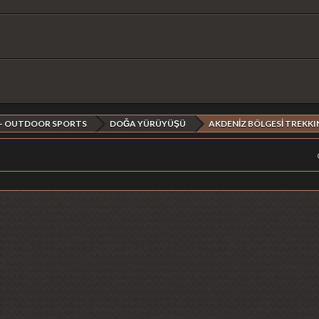
 - OUTDOOR SPORTS
DOĞA YÜRÜYÜŞÜ
AKDENİZ BÖLGESİ TREKK