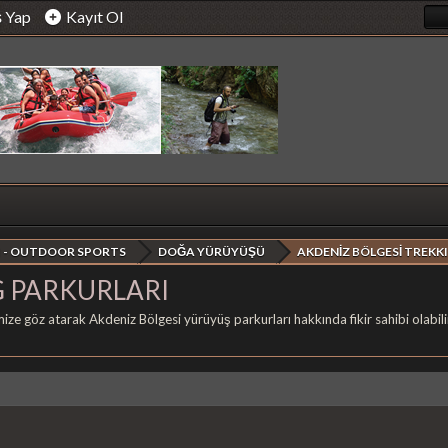
ş Yap
Kayıt Ol
 - OUTDOOR SPORTS
DOĞA YÜRÜYÜŞÜ
AKDENİZ BÖLGESİ TREKK
G PARKURLARI
ize göz atarak Akdeniz Bölgesi yürüyüş parkurları hakkında fikir sahibi olabilir