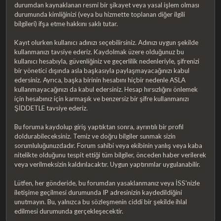
durumdan kaynaklanan resmi bir şikayet veya yasal işlem olması
durumunda kimliğinizi (veya bu hizmette toplanan diğer ilgili
bilgileri) ifşa etme hakkını saklı tutar.
Kayıt olurken kullanıcı adınızı seçebilirsiniz. Adınızı uygun şekilde
kullanmanızı tavsiye ederiz. Kaydolmak üzere olduğunuz bu
kullanıcı hesabıyla, güvenliğiniz ve geçerlilik nedenleriyle, şifrenizi
bir yönetici dışında asla başkasıyla paylaşmayacağınızı kabul
edersiniz. Ayrıca, başka birinin hesabını hiçbir nedenle ASLA
kullanmayacağınızı da kabul edersiniz. Hesap hırsızlığını önlemek
için hesabınız için karmaşık ve benzersiz bir şifre kullanmanızı
ŞİDDETLE tavsiye ederiz.
Bu foruma kaydolup giriş yaptıktan sonra, ayrıntılı bir profil
doldurabileceksiniz. Temiz ve doğru bilgiler sunmak sizin
sorumluluğunuzdadır. Forum sahibi veya ekibinin yanlış veya kaba
nitelikte olduğunu tespit ettiği tüm bilgiler, önceden haber verilerek
veya verilmeksizin kaldırılacaktır. Uygun yaptırımlar uygulanabilir.
Lütfen, her gönderide, bu forumdan yasaklanmanız veya İSS'nizle
iletişime geçilmesi durumunda IP adresinizin kaydedildiğini
unutmayın. Bu, yalnızca bu sözleşmenin ciddi bir şekilde ihlal
edilmesi durumunda gerçekleşecektir.