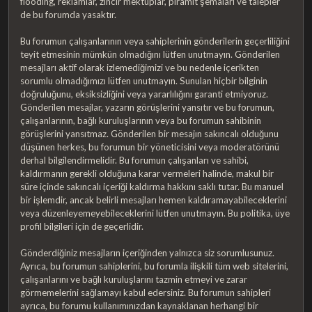
flooding, reklamlar, zincir mektuplar, piramit şemaları ve talepler
de bu forumda yasaktır.
Bu forumun çalışanlarının veya sahiplerinin gönderilerin geçerliliğini
teyit etmesinin mümkün olmadığını lütfen unutmayın. Gönderilen
mesajları aktif olarak izlemediğimizi ve bu nedenle içerikten
sorumlu olmadığımızı lütfen unutmayın. Sunulan hiçbir bilginin
doğruluğunu, eksiksizliğini veya yararlılığını garanti etmiyoruz.
Gönderilen mesajlar, yazarın görüşlerini yansıtır ve bu forumun,
çalışanlarının, bağlı kuruluşlarının veya bu forumun sahibinin
görüşlerini yansıtmaz. Gönderilen bir mesajın sakıncalı olduğunu
düşünen herkes, bu forumun bir yöneticisini veya moderatörünü
derhal bilgilendirmelidir. Bu forumun çalışanları ve sahibi,
kaldırmanın gerekli olduğuna karar vermeleri halinde, makul bir
süre içinde sakıncalı içeriği kaldırma hakkını saklı tutar. Bu manuel
bir işlemdir, ancak belirli mesajları hemen kaldıramayabileceklerini
veya düzenleyemeyebileceklerini lütfen unutmayın. Bu politika, üye
profil bilgileri için de geçerlidir.
Gönderdiğiniz mesajların içeriğinden yalnızca siz sorumlusunuz.
Ayrıca, bu forumun sahiplerini, bu forumla ilişkili tüm web sitelerini,
çalışanlarını ve bağlı kuruluşlarını tazmin etmeyi ve zarar
görmemelerini sağlamayı kabul edersiniz. Bu forumun sahipleri
ayrıca, bu forumu kullanımınızdan kaynaklanan herhangi bir