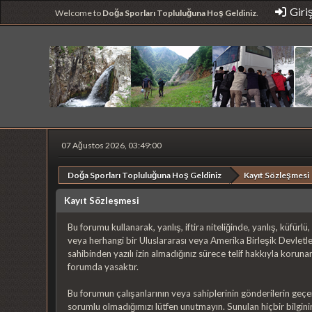
Giri
Welcome to
Doğa Sporları Topluluğuna Hoş Geldiniz
.
07 Ağustos 2026, 03:49:00
Doğa Sporları Topluluğuna Hoş Geldiniz
Kayıt Sözleşmesi
Kayıt Sözleşmesi
Bu forumu kullanarak, yanlış, iftira niteliğinde, yanlış, küfürlü
veya herhangi bir Uluslararası veya Amerika Birleşik Devletler
sahibinden yazılı izin almadığınız sürece telif hakkıyla korun
forumda yasaktır.
Bu forumun çalışanlarının veya sahiplerinin gönderilerin geçe
sorumlu olmadığımızı lütfen unutmayın. Sunulan hiçbir bilginin