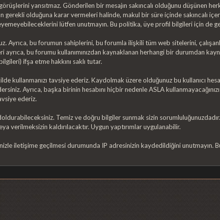
in görüşlerini yansıtmaz. Gönderilen bir mesajın sakıncalı olduğunu düşünen h
ın gerekli olduğuna karar vermeleri halinde, makul bir süre içinde sakıncalı içer
meyebileceklerini lütfen unutmayın. Bu politika, üye profil bilgileri için de ge
 Ayrıca, bu forumun sahiplerini, bu forumla ilişkili tüm web sitelerini, çalışan
ri ayrıca, bu forumu kullanımınızdan kaynaklanan herhangi bir durumdan kayn
lgileri) ifşa etme hakkını saklı tutar.
ekilde kullanmanızı tavsiye ederiz. Kaydolmak üzere olduğunuz bu kullanıcı hesabıy
rsiniz. Ayrıca, başka birinin hesabını hiçbir nedenle ASLA kullanmayacağınızı d
avsiye ederiz.
l doldurabileceksiniz. Temiz ve doğru bilgiler sunmak sizin sorumluluğunuzdadır
eya verilmeksizin kaldırılacaktır. Uygun yaptırımlar uygulanabilir.
zle iletişime geçilmesi durumunda IP adresinizin kaydedildiğini unutmayın. Bu,