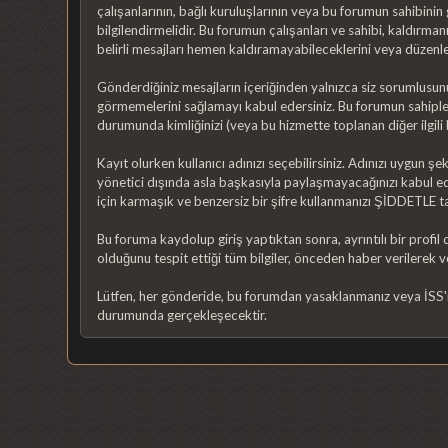
çalışanlarının, bağlı kuruluşlarının veya bu forumun sahibin
bilgilendirmelidir. Bu forumun çalışanları ve sahibi, kaldırman
belirli mesajları hemen kaldıramayabileceklerini veya düzenleye
Gönderdiğiniz mesajların içeriğinden yalnızca siz sorumlusunuz.
görmemelerini sağlamayı kabul edersiniz. Bu forumun sahiple
durumunda kimliğinizi (veya bu hizmette toplanan diğer ilgili bi
Kayıt olurken kullanıcı adınızı seçebilirsiniz. Adınızı uygun ş
yönetici dışında asla başkasıyla paylaşmayacağınızı kabul ede
için karmaşık ve benzersiz bir şifre kullanmanızı ŞİDDETLE t
Bu foruma kaydolup giriş yaptıktan sonra, ayrıntılı bir profi
olduğunu tespit ettiği tüm bilgiler, önceden haber verilerek v
Lütfen, her gönderide, bu forumdan yasaklanmanız veya İSS'ni
durumunda gerçekleşecektir.